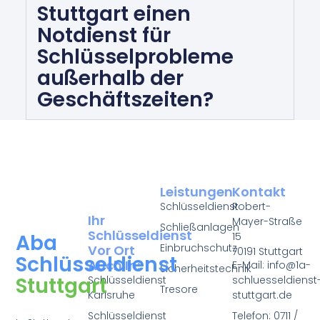
Stuttgart einen
Notdienst für
Schlüsselprobleme
außerhalb der
Geschäftszeiten?
Leistungen
Kontakt
Schlüsseldienst
Robert-
Ihr
Mayer-Straße
Schließanlagen
Schlüsseldienst
15
Aba
Einbruchschutz
Vor Ort
70191 Stuttgart
Schlüsseldienst
Auch In:
E-Mail: info@1a-
Sicherheitstechnik
Stuttgart
Schlüsseldienst
schluesseldienst
Tresore
Karlsruhe
stuttgart.de
Schlüsseldienst
Telefon: 0711 /