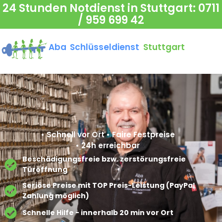
24 Stunden Notdienst in Stuttgart:
0711
/ 959 699 42
Aba Schlüsseldienst
Stuttgart
• Schnell vor Ort • Faire Festpreise
• 24h erreichbar
Beschädigungsfreie bzw. zerstörungsfreie
Türöffnung​
Seriöse Preise mit TOP Preis-Leistung (PayPal
Zahlung möglich)​
Schnelle Hilfe - innerhalb 20 min vor Ort