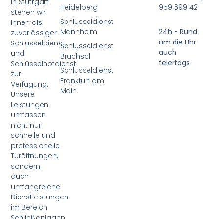
In Stuttgart
Heidelberg
959 699 42
stehen wir
Schlüsseldienst
Ihnen als
Mannheim
24h - Rund
zuverlässiger
um die Uhr
Schlüsseldienst
Schlüsseldienst
auch
und
Bruchsal
feiertags
Schlüsselnotdienst
Schlüsseldienst
zur
Frankfurt am
Verfügung.
Main
Unsere
Leistungen
umfassen
nicht nur
schnelle und
professionelle
Türöffnungen,
sondern
auch
umfangreiche
Dienstleistungen
im Bereich
Schließanlagen