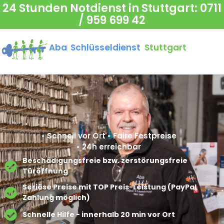
24 Stunden Notdienst in Stuttgart:
0711
/ 959 699 42
Aba Schlüsseldienst
Stuttgart
• Schnell vor Ort • Faire Festpreise
• 24h erreichbar
Beschädigungsfreie bzw. zerstörungsfreie
Türöffnung​
Seriöse Preise mit TOP Preis-Leistung (PayPal
Zahlung möglich)​
Schnelle Hilfe - innerhalb 20 min vor Ort