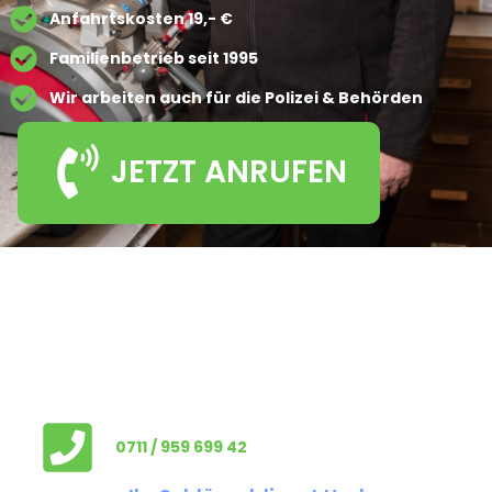
Anfahrtskosten 19,- €
Familienbetrieb seit 1995
Wir arbeiten auch für die Polizei & Behörden
JETZT ANRUFEN
0711 / 959 699 42