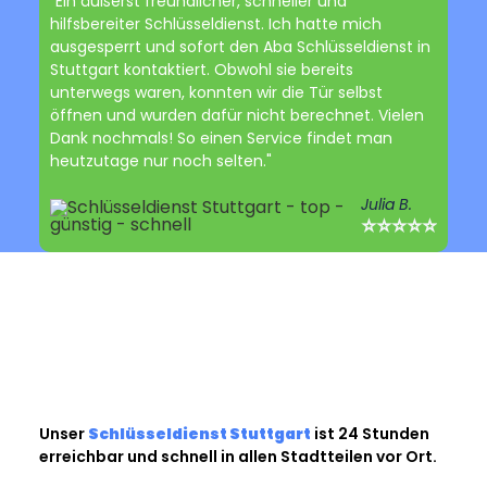
"Ein äußerst freundlicher, schneller und
hilfsbereiter Schlüsseldienst. Ich hatte mich
ausgesperrt und sofort den Aba Schlüsseldienst in
Stuttgart kontaktiert. Obwohl sie bereits
unterwegs waren, konnten wir die Tür selbst
öffnen und wurden dafür nicht berechnet. Vielen
Dank nochmals! So einen Service findet man
heutzutage nur noch selten."
Julia B.
⭐⭐⭐⭐⭐
Unser
Schlüsseldienst Stuttgart
ist 24 Stunden
erreichbar und schnell in allen Stadtteilen vor Ort.