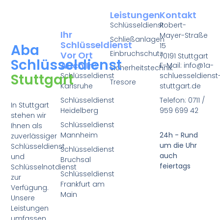
Leistungen
Kontakt
Schlüsseldienst
Robert-
Ihr
Mayer-Straße
Schließanlagen
Schlüsseldienst
15
Aba
Einbruchschutz
Vor Ort
70191 Stuttgart
Schlüsseldienst
Auch In:
E-Mail: info@1a-
Sicherheitstechnik
Stuttgart
Schlüsseldienst
schluesseldienst
Tresore
Karlsruhe
stuttgart.de
Schlüsseldienst
Telefon: 0711 /
In Stuttgart
Heidelberg
959 699 42
stehen wir
Schlüsseldienst
Ihnen als
Mannheim
24h - Rund
zuverlässiger
um die Uhr
Schlüsseldienst
Schlüsseldienst
auch
und
Bruchsal
feiertags
Schlüsselnotdienst
Schlüsseldienst
zur
Frankfurt am
Verfügung.
Main
Unsere
Leistungen
umfassen