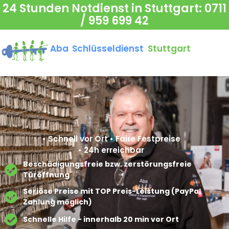
24 Stunden Notdienst in Stuttgart:
0711
/ 959 699 42
Aba Schlüsseldienst
Stuttgart
• Schnell vor Ort • Faire Festpreise
• 24h erreichbar
Beschädigungsfreie bzw. zerstörungsfreie
Türöffnung​
Seriöse Preise mit TOP Preis-Leistung (PayPal
Zahlung möglich)​
Schnelle Hilfe - innerhalb 20 min vor Ort