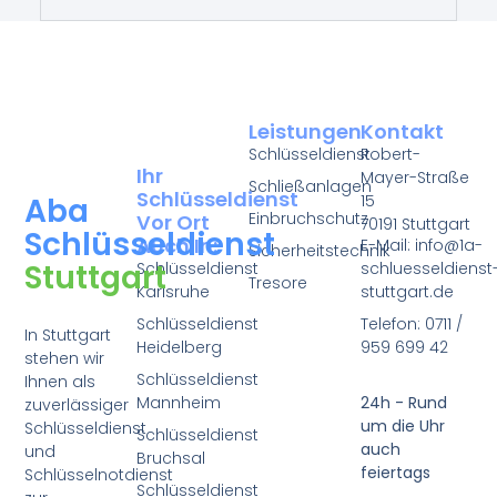
Leistungen
Kontakt
Schlüsseldienst
Robert-
Ihr
Mayer-Straße
Schließanlagen
Schlüsseldienst
15
Aba
Einbruchschutz
Vor Ort
70191 Stuttgart
Schlüsseldienst
Auch In:
E-Mail: info@1a-
Sicherheitstechnik
Stuttgart
Schlüsseldienst
schluesseldienst
Tresore
Karlsruhe
stuttgart.de
Schlüsseldienst
Telefon: 0711 /
In Stuttgart
Heidelberg
959 699 42
stehen wir
Schlüsseldienst
Ihnen als
Mannheim
24h - Rund
zuverlässiger
um die Uhr
Schlüsseldienst
Schlüsseldienst
auch
und
Bruchsal
feiertags
Schlüsselnotdienst
Schlüsseldienst