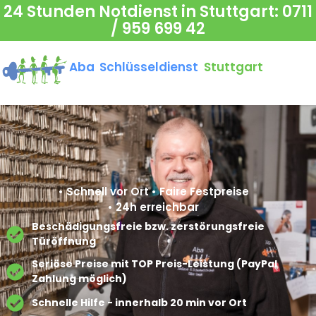
24 Stunden Notdienst in Stuttgart:
0711
/ 959 699 42
Aba Schlüsseldienst
Stuttgart
• Schnell vor Ort • Faire Festpreise
• 24h erreichbar
Beschädigungsfreie bzw. zerstörungsfreie
Türöffnung​
Seriöse Preise mit TOP Preis-Leistung (PayPal
Zahlung möglich)​
Schnelle Hilfe - innerhalb 20 min vor Ort