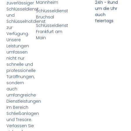
Mannheim
24h - Rund
zuverlässiger
um die Uhr
Schlüsseldienst
Schlüsseldienst
auch
und
Bruchsal
feiertags
Schlüsselnotdienst
Schlüsseldienst
zur
Frankfurt am
Verfügung.
Main
Unsere
Leistungen
umfassen
nicht nur
schnelle und
professionelle
Türöffnungen,
sondern
auch
umfangreiche
Dienstleistungen
im Bereich
Schließanlagen
und Tresore.
Verlassen Sie