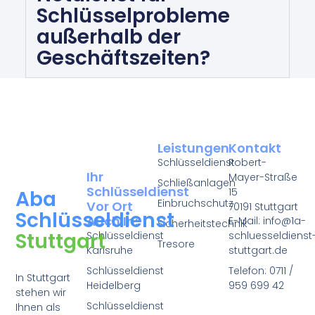
Schlüsselprobleme
außerhalb der
Geschäftszeiten?
Leistungen
Kontakt
Schlüsseldienst
Robert-
Ihr
Mayer-Straße
Schließanlagen
Schlüsseldienst
15
Aba
Einbruchschutz
Vor Ort
70191 Stuttgart
Schlüsseldienst
Auch In:
E-Mail: info@1a-
Sicherheitstechnik
Stuttgart
Schlüsseldienst
schluesseldienst
Tresore
Karlsruhe
stuttgart.de
Schlüsseldienst
Telefon: 0711 /
In Stuttgart
Heidelberg
959 699 42
stehen wir
Schlüsseldienst
Ihnen als