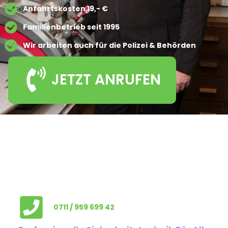
Anfahrtskosten 19,- €
Familienbetrieb seit 1995
Wir arbeiten auch für die Polizei & Behörden
JETZT ANRUFEN
0711 / 959 699 42