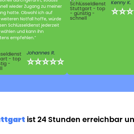
sionell durchgeführt, sodass
Kenny K.
hnell wieder Zugang zu meiner
⭐⭐⭐
g hatte. Obwohl ich auf
 weiteren Notfall hoffe, würde
sen Schlüsseldienst jederzeit
 wählen und kann ihn
ens empfehlen.”
Johannes R.
⭐⭐⭐⭐⭐
uttgart
ist 24 Stunden erreichbar und