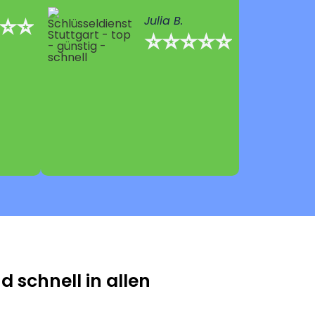
⭐⭐
Julia B.
⭐⭐⭐⭐⭐
 schnell in allen