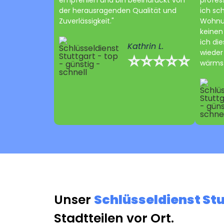
empfehlen und bin beeindruckt von
profes
der herausragenden Qualität und
ich sc
Zuverlässigkeit."
Wohnun
keinen
ich die
Kathrin L.
wieder
⭐⭐⭐⭐⭐
wärmst
Unser
Schlüsseldienst St
Stadtteilen vor Ort.