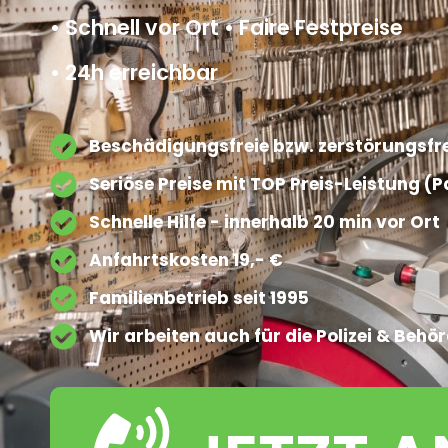
• Schnell vor Ort • Faire Festpreise
• 24h erreichbar
Beschädigungsfreie bzw. zerstörungsfre
Seriöse Preise mit TOP Preis-Leistung (
Schnelle Hilfe - innerhalb 20 min vor Ort
Anfahrtskosten 19,- €
Familienbetrieb seit 1995
Wir arbeiten auch für die Polizei & Behö