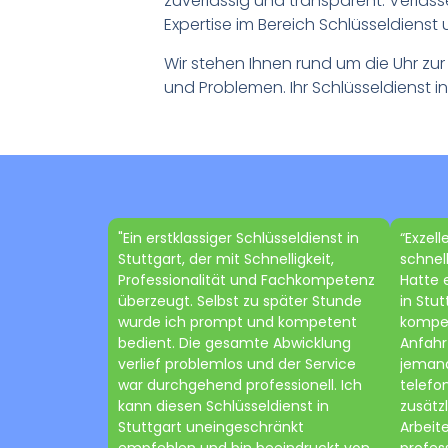
zuverlässig und transparent. Verlass
Expertise im Bereich Schlüsseldienst 
Wir stehen Ihnen rund um die Uhr zur
und Problemen. Ihr Schlüsseldienst in
"Ein erstklassiger Schlüsseldienst in
“Exzell
Stuttgart, der mit Schnelligkeit,
schnel
Professionalität und Fachkompetenz
Hatte 
überzeugt. Selbst zu später Stunde
in Stut
wurde ich prompt und kompetent
kompet
bedient. Die gesamte Abwicklung
Anfahr
verlief problemlos und der Service
jemand
war durchgehend professionell. Ich
telefo
kann diesen Schlüsseldienst in
zusätzl
Stuttgart uneingeschränkt
Arbeit