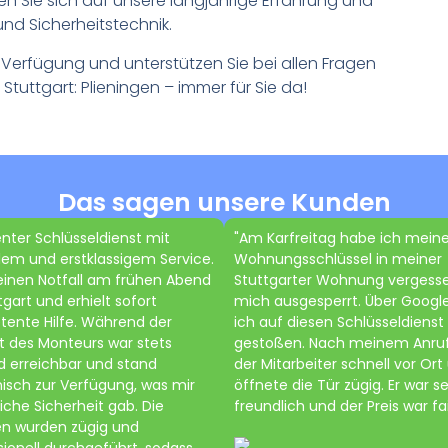
en Sie sich auf unsere langjährige Erfahrung und
und Sicherheitstechnik.
 Verfügung und unterstützen Sie bei allen Fragen
 Stuttgart: Plieningen – immer für Sie da!
Das sagen unsere Kunden
enter Schlüsseldienst mit
"Am Karfreitag habe ich mein
lem und erstklassigem Service.
Wohnungsschlüssel in meiner
einen Notfall am frühen Abend
Stuttgarter Wohnung vergess
tgart und erhielt sofort
mich ausgesperrt. Über Google
ente Hilfe. Während der
ich auf diesen Schlüsseldienst
t des Monteurs war stets
gestoßen. Nach meinem Anru
 erreichbar und stand
der Mitarbeiter schnell vor Ort
nisch zur Verfügung, was mir
öffnete die Tür zügig. Er war s
iche Sicherheit gab. Die
freundlich und der Preis war fai
en wurden zügig und