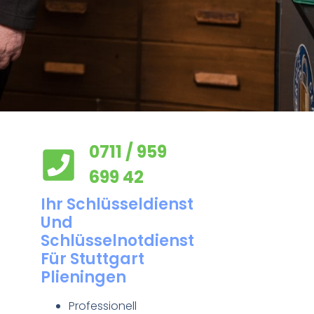
0711 / 959
699 42
Ihr Schlüsseldienst
Und
Schlüsselnotdienst
Für Stuttgart
Plieningen
Professionell