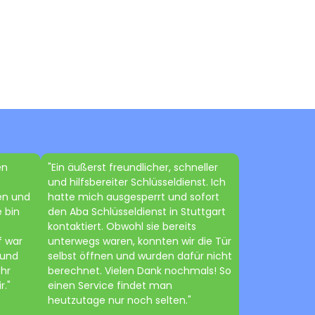
en
"Ein äußerst freundlicher, schneller
und hilfsbereiter Schlüsseldienst. Ich
en und
hatte mich ausgesperrt und sofort
 bin
den Aba Schlüsseldienst in Stuttgart
kontaktiert. Obwohl sie bereits
f war
unterwegs waren, konnten wir die Tür
 und
selbst öffnen und wurden dafür nicht
ehr
berechnet. Vielen Dank nochmals! So
r."
einen Service findet man
heutzutage nur noch selten."