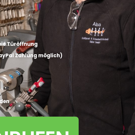
ie Türöffnung​
PayPal Zahlung möglich)​
rden