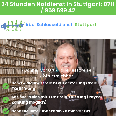
24 Stunden Notdienst in Stuttgart:
0711
/ 959 699 42
Aba Schlüsseldienst
Stuttgart
• Schnell vor Ort • Faire Festpreise
• 24h erreichbar
Beschädigungsfreie bzw. zerstörungsfreie
Türöffnung​
Seriöse Preise mit TOP Preis-Leistung (PayPal
Zahlung möglich)​
Schnelle Hilfe - innerhalb 20 min vor Ort