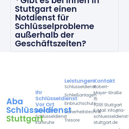
Gibt es bei Ihnen in
Stuttgart einen
Notdienst für
Schlüsselprobleme
außerhalb der
Geschäftszeiten?
Leistungen
Kontakt
Schlüsseldienst
Robert-
Ihr
Mayer-Straße
Schließanlagen
Schlüsseldienst
15
Aba
Einbruchschutz
Vor Ort
70191 Stuttgart
Schlüsseldienst
Auch In:
E-Mail: info@1a-
Sicherheitstechnik
Stuttgart
Schlüsseldienst
schluesseldienst
Tresore
Karlsruhe
stuttgart.de