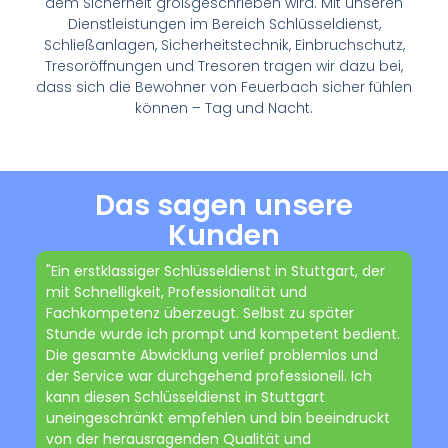
dem Sicherheit großgeschrieben wird. Mit unseren
Dienstleistungen im Bereich Schlüsseldienst,
Schließanlagen, Sicherheitstechnik, Einbruchschutz,
Tresoröffnungen und Tresoren tragen wir dazu bei,
dass sich die Bewohner von Feuerbach sicher fühlen
können – Tag und Nacht.
Das sagen unsere
Kunden
"Ein erstklassiger Schlüsseldienst in Stuttgart, der
mit Schnelligkeit, Professionalität und
Fachkompetenz überzeugt. Selbst zu später
Stunde wurde ich prompt und kompetent bedient.
Die gesamte Abwicklung verlief problemlos und
der Service war durchgehend professionell. Ich
kann diesen Schlüsseldienst in Stuttgart
uneingeschränkt empfehlen und bin beeindruckt
von der herausragenden Qualität und