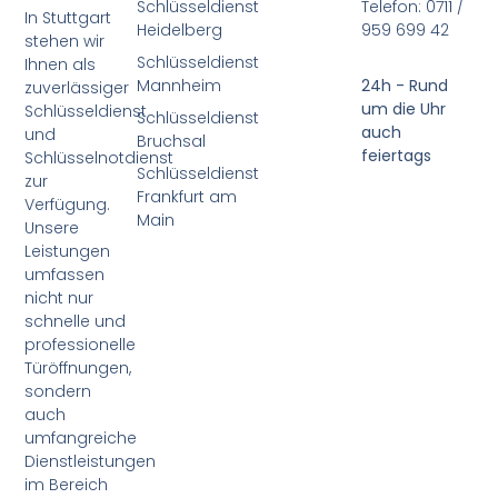
Schlüsseldienst
Telefon: 0711 /
In Stuttgart
Heidelberg
959 699 42
stehen wir
Schlüsseldienst
Ihnen als
Mannheim
24h - Rund
zuverlässiger
um die Uhr
Schlüsseldienst
Schlüsseldienst
auch
und
Bruchsal
feiertags
Schlüsselnotdienst
Schlüsseldienst
zur
Frankfurt am
Verfügung.
Main
Unsere
Leistungen
umfassen
nicht nur
schnelle und
professionelle
Türöffnungen,
sondern
auch
umfangreiche
Dienstleistungen
im Bereich