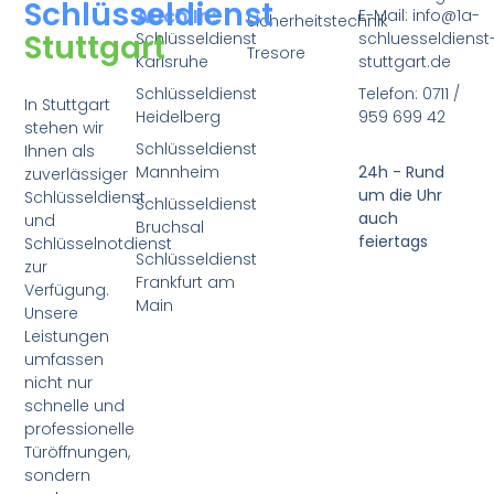
Schlüsseldienst
Auch In:
E-Mail: info@1a-
Sicherheitstechnik
Stuttgart
Schlüsseldienst
schluesseldienst
Tresore
Karlsruhe
stuttgart.de
Schlüsseldienst
Telefon: 0711 /
In Stuttgart
Heidelberg
959 699 42
stehen wir
Schlüsseldienst
Ihnen als
Mannheim
24h - Rund
zuverlässiger
um die Uhr
Schlüsseldienst
Schlüsseldienst
auch
und
Bruchsal
feiertags
Schlüsselnotdienst
Schlüsseldienst
zur
Frankfurt am
Verfügung.
Main
Unsere
Leistungen
umfassen
nicht nur
schnelle und
professionelle
Türöffnungen,
sondern