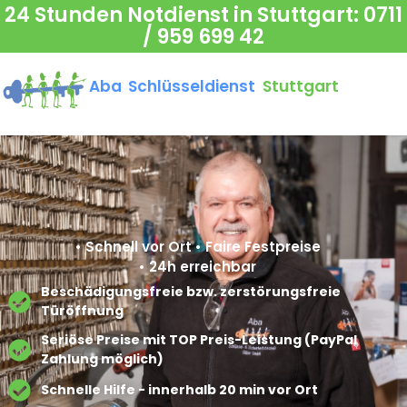
24 Stunden Notdienst in Stuttgart:
0711
/ 959 699 42
Aba Schlüsseldienst
Stuttgart
• Schnell vor Ort • Faire Festpreise
• 24h erreichbar
Beschädigungsfreie bzw. zerstörungsfreie
Türöffnung​
Seriöse Preise mit TOP Preis-Leistung (PayPal
Zahlung möglich)​
Schnelle Hilfe - innerhalb 20 min vor Ort