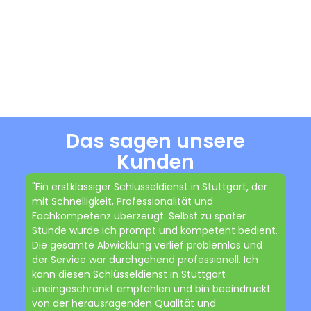
Das sagen unsere
Kunden
"Ein erstklassiger Schlüsseldienst in Stuttgart, der
mit Schnelligkeit, Professionalität und
Fachkompetenz überzeugt. Selbst zu später
Stunde wurde ich prompt und kompetent bedient.
Die gesamte Abwicklung verlief problemlos und
der Service war durchgehend professionell. Ich
kann diesen Schlüsseldienst in Stuttgart
uneingeschränkt empfehlen und bin beeindruckt
von der herausragenden Qualität und