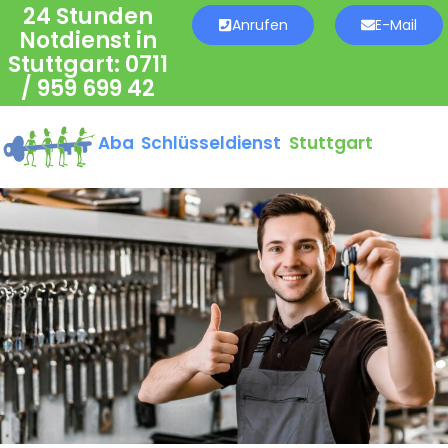
24 Stunden
Anrufen
E-Mail
Notdienst in
Stuttgart:
0711
/ 959 699 42
Aba Schlüsseldienst
Stuttgart