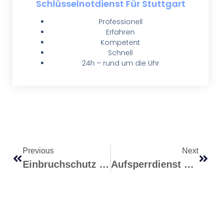
Schlüsselnotdienst Für Stuttgart
Professionell
Erfahren
Kompetent
Schnell
24h – rund um die Uhr
Previous
Next
Einbruchschutz Stuttgart – Die 10 Größten Irrtümer Über Einbruchschutz Im Alltag
Aufsperrdienst Stuttgart – Der Moment, In Dem Die Tür Ins Schloss Fällt: Warum Uns Ausgesperrt Sein So Stresst