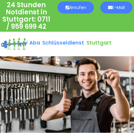
24 Stunden
Anrufen
E-Mail
Notdienst in
Stuttgart:
0711
/ 959 699 42
Aba Schlüsseldienst
Stuttgart