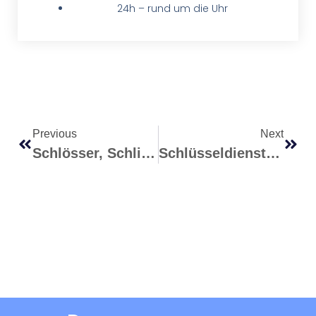
24h – rund um die Uhr
Previous
Next
Schlösser, Schließsysteme, Sicherheitstechnik Und Einbruchschutz Für Fabriken In Stuttgart
Schlüsseldienst Stuttgart – Sicher In Den Urlaub Mit Den 10 Bewährten Tipps Von Aba Schlüsseldienst Stuttgart