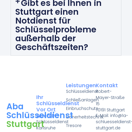
Gibt es bei Ihnen in
Stuttgart einen
Notdienst für
Schlüsselprobleme
außerhalb der
Geschäftszeiten?
Leistungen
Kontakt
Schlüsseldienst
Robert-
Ihr
Mayer-Straße
Schließanlagen
Schlüsseldienst
15
Aba
Einbruchschutz
Vor Ort
70191 Stuttgart
Schlüsseldienst
Auch In:
E-Mail: info@1a-
Sicherheitstechnik
Stuttgart
Schlüsseldienst
schluesseldienst
Tresore
Karlsruhe
stuttgart.de