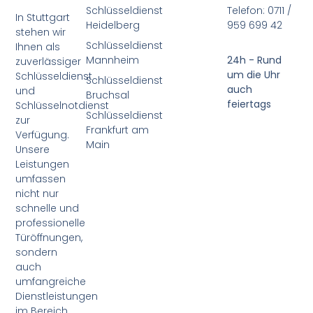
Schlüsseldienst
Telefon: 0711 /
In Stuttgart
Heidelberg
959 699 42
stehen wir
Schlüsseldienst
Ihnen als
Mannheim
24h - Rund
zuverlässiger
um die Uhr
Schlüsseldienst
Schlüsseldienst
auch
und
Bruchsal
feiertags
Schlüsselnotdienst
Schlüsseldienst
zur
Frankfurt am
Verfügung.
Main
Unsere
Leistungen
umfassen
nicht nur
schnelle und
professionelle
Türöffnungen,
sondern
auch
umfangreiche
Dienstleistungen
im Bereich