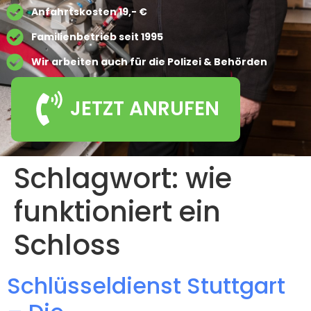
Anfahrtskosten 19,- €
Familienbetrieb seit 1995
Wir arbeiten auch für die Polizei & Behörden
JETZT ANRUFEN
Schlagwort:
wie
funktioniert ein
Schloss
Schlüsseldienst Stuttgart