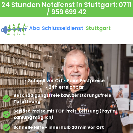
24 Stunden Notdienst in Stuttgart:
0711
/ 959 699 42
Aba Schlüsseldienst
Stuttgart
• Schnell vor Ort • Faire Festpreise
• 24h erreichbar
Beschädigungsfreie bzw. zerstörungsfreie
Türöffnung​
Seriöse Preise mit TOP Preis-Leistung (PayPal
Zahlung möglich)​
Schnelle Hilfe - innerhalb 20 min vor Ort