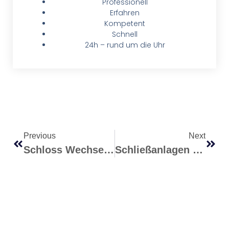
Professionell
Erfahren
Kompetent
Schnell
24h – rund um die Uhr
Previous
Next
Schloss Wechseln Stuttgart: Wann Ist Es Sinnvoll?
Schließanlagen Stuttgart: Vorteile Für Haus Und Gewerbe