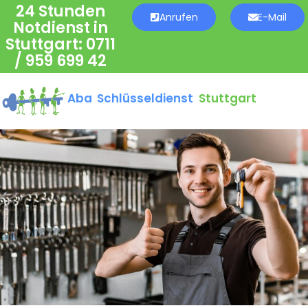
24 Stunden
Anrufen
E-Mail
Notdienst in
Stuttgart:
0711
/ 959 699 42
Aba Schlüsseldienst
Stuttgart